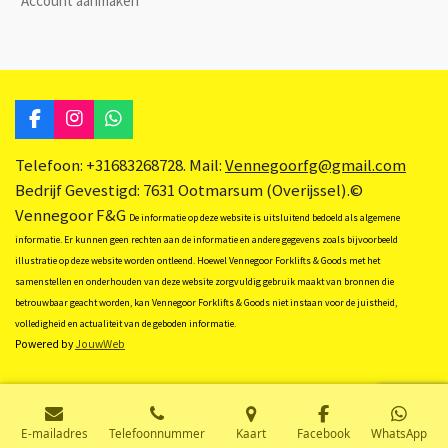
Account aanmaken
F
I
W
a
n
h
c
s
a
Telefoon: +31683268728. Mail:
Vennegoorfg@gmail.com
e
t
t
Bedrijf Gevestigd: 7631 Ootmarsum (Overijssel).©
b
a
s
Vennegoor F&G
o
g
A
De informatie op deze website is uitsluitend bedoeld als algemene
o
r
p
informatie. Er kunnen geen rechten aan de informatie en andere gegevens zoals bijvoorbeeld
k
a
p
illustratie op deze website worden ontleend. Hoewel Vennegoor Forklifts & Goods met het
m
samenstellen en onderhouden van deze website zorgvuldig gebruik maakt van bronnen die
betrouwbaar geacht worden, kan Vennegoor Forklifts & Goods niet instaan voor de juistheid,
volledigheid en actualiteit van de geboden informatie.
Powered by
JouwWeb
E-mailadres
Telefoonnummer
Kaart
Facebook
WhatsApp