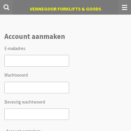
Ga
VENNEGOOR FORKLIFTS & GOODS
direct
naar
de
hoofdinhoud
Account aanmaken
E-mailadres
Wachtwoord
Bevestig wachtwoord