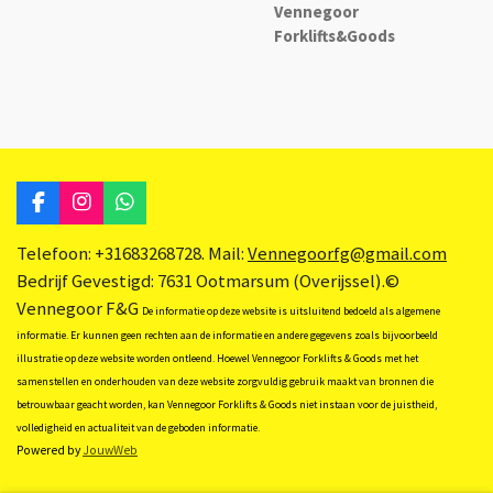
Vennegoor
Forklifts&Goods
F
I
W
a
n
h
c
s
a
Telefoon: +31683268728. Mail:
Vennegoorfg@gmail.com
e
t
t
Bedrijf Gevestigd: 7631 Ootmarsum (Overijssel).©
b
a
s
Vennegoor F&G
o
g
A
De informatie op deze website is uitsluitend bedoeld als algemene
o
r
p
informatie. Er kunnen geen rechten aan de informatie en andere gegevens zoals bijvoorbeeld
k
a
p
illustratie op deze website worden ontleend. Hoewel Vennegoor Forklifts & Goods met het
m
samenstellen en onderhouden van deze website zorgvuldig gebruik maakt van bronnen die
betrouwbaar geacht worden, kan Vennegoor Forklifts & Goods niet instaan voor de juistheid,
volledigheid en actualiteit van de geboden informatie.
Powered by
JouwWeb