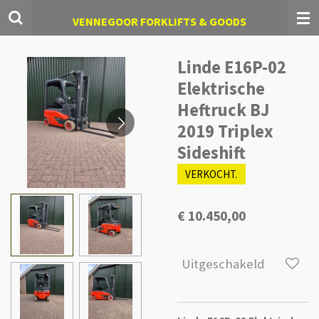
Ga
VENNEGOOR FORKLIFTS & GOODS
direct
naar
de
Linde E16P-02
hoofdinhoud
Elektrische
Heftruck BJ
2019 Triplex
Sideshift
VERKOCHT.
€ 10.450,00
Uitgeschakeld