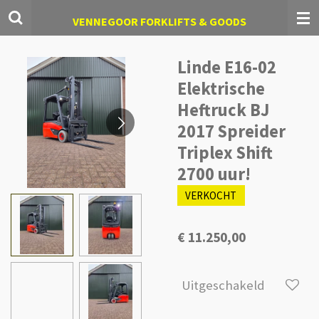
Ga
VENNEGOOR FORKLIFTS & GOODS
direct
naar
de
Linde E16-02
hoofdinhoud
Elektrische
Heftruck BJ
2017 Spreider
Triplex Shift
2700 uur!
VERKOCHT
€ 11.250,00
Uitgeschakeld