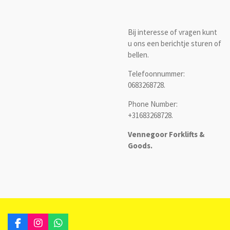
Bij interesse of vragen kunt
u ons een berichtje sturen of
bellen.
Telefoonnummer:
0683268728.
Phone Number:
+31683268728.
Vennegoor Forklifts &
Goods.
F
I
W