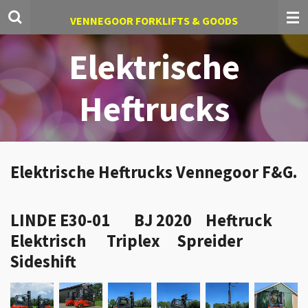
Ga
VENNEGOOR FORKLIFTS & GOODS
direct
naar
Elektrische
de
hoofdinhoud
Heftrucks
Elektrische Heftrucks Vennegoor F&G.
LINDE E30-01 BJ 2020 Heftruck
Elektrisch Triplex Spreider
Sideshift